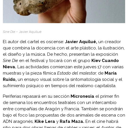
Sine Die
– Javier Aquilué
El autor del cartel es oscense:
Javier Aquilué,
un creador
que combina la docencia con el arte plástico, la ilustración,
el diseño y la música. De hecho, presentan la exposición
Sine Die
en el festival y tocará con el grupo
Kiev Cuando
Nieva.
Las actividades comienzan este jueves 17 con varias
muestras y la pieza fílmica
Estado del malestar,
de
María
Ruido,
un ensayo visual sobre la sintomatología social y el
sufrimiento psíquico en tiempos del realismo capitalista.
Periferias repasará en su sección
Micronesia
el primer fin
de semana los encuentros teatrales con un intercambio
entre compañías de Aragón y Francia. También se pondrán
bajo el foco las propuestas de dos animales de escena con
ADN aragonés,
Kike Lera
y
Rafa Maza.
En el cine habrá
sitio para dos obras llenas de cables y raíces: el
Avatar,
de