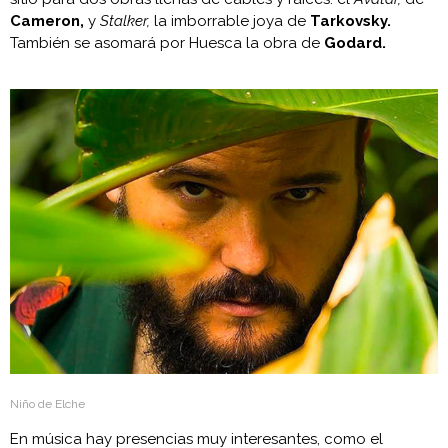
Cameron,
y
Stalker,
la imborrable joya de
Tarkovsky.
También se asomará por Huesca la obra de
Godard.
Niño de Elche
En música hay presencias muy interesantes, como el