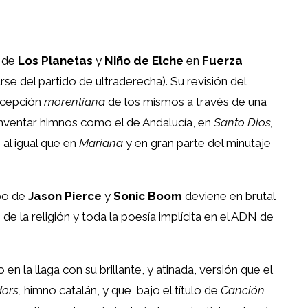
a de
Los Planetas
y
Niño de Elche
en
Fuerza
rse del partido de ultraderecha). Su revisión del
ercepción
morentiana
de los mismos a través de una
inventar himnos como el de Andalucía, en
Santo Dios,
 al igual que en
Mariana
y en gran parte del minutaje
upo de
Jason Pierce
y
Sonic Boom
deviene en brutal
de la religión y toda la poesía implícita en el ADN de
n la llaga con su brillante, y atinada, versión que el
ors,
himno catalán, y que, bajo el título de
Canción