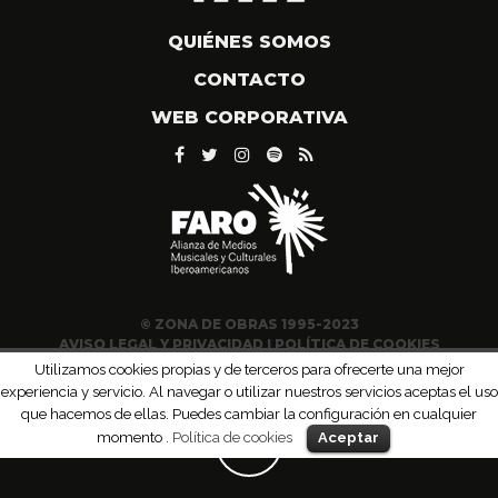
QUIÉNES SOMOS
CONTACTO
WEB CORPORATIVA
© ZONA DE OBRAS 1995-2023
AVISO LEGAL Y PRIVACIDAD
|
POLÍTICA DE COOKIES
Utilizamos cookies propias y de terceros para ofrecerte una mejor
experiencia y servicio. Al navegar o utilizar nuestros servicios aceptas el uso
que hacemos de ellas. Puedes cambiar la configuración en cualquier
momento .
Política de cookies
Aceptar