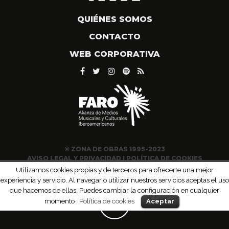
QUIÉNES SOMOS
CONTACTO
WEB CORPORATIVA
© ZONA DE OBRAS 1995-2023
AVISO LEGAL Y PRIVACIDAD
|
POLÍTICA DE COOKIES
Utilizamos cookies propias y de terceros para ofrecerte una mejor
experiencia y servicio. Al navegar o utilizar nuestros servicios aceptas el uso
que hacemos de ellas. Puedes cambiar la configuración en cualquier
momento .
Política de cookies
Aceptar