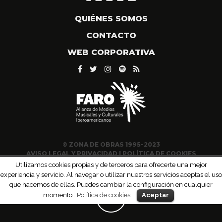
QUIÉNES SOMOS
CONTACTO
WEB CORPORATIVA
© ZONA DE OBRAS 1995-2023
AVISO LEGAL Y PRIVACIDAD
|
POLÍTICA DE COOKIES
Utilizamos cookies propias y de terceros para ofrecerte una mejor
experiencia y servicio. Al navegar o utilizar nuestros servicios aceptas el uso
que hacemos de ellas. Puedes cambiar la configuración en cualquier
momento .
Política de cookies
Aceptar