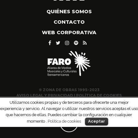
QUIÉNES SOMOS
CONTACTO
WEB CORPORATIVA
© ZONA DE OBRAS 1995-2023
AVISO LEGAL Y PRIVACIDAD
|
POLÍTICA DE COOKIES
Utilizamos cookies propias y de terceros para ofrecerte una mejor
experiencia y servicio. Al navegar o utilizar nuestros servicios aceptas el uso
que hacemos de ellas. Puedes cambiar la configuración en cualquier
momento .
Política de cookies
Aceptar