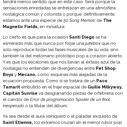
tendrá menos sentido que en este caso. Será porque la
sensaciones enredadas se entrelazan en una atmósfera
nostálgica común y colorista o porque, definitivamente,
estamos ante una especie de
50 Song Memoir,
de
The
Magnetic Fields,
en miniatura.
Lo cierto es que para la ocasión
Santi Diego
se ha
esmerado más que nunca por forjar una
jukebox
que no
solo reproduce todas las fases musicales de su vida, sino
también la del melómano prototipo pop a corazón abierto.
Y es que los escalones que nos llevan al éxtasis azul de la
nostalgia no entienden de divergencias entre
Pet Shop
Boys
y
Mecano,
como esquinas más alejadas de la
ecuación propuesta. Como si se tratara de un
Paco
Tamarit
embutido en el traje espacial de
Guille Milkyway,
Capitán Sunrise
va desgranando piezas de orfebrería con
el candor de
Error de programación,
Spoiler de un final
inesperado
o la titular del álbum.
Ya sea desde el aura
vainiquera
o el paladar exquisito de
Saint Etienne,
los extremos cruzan sin el menor rubor pop