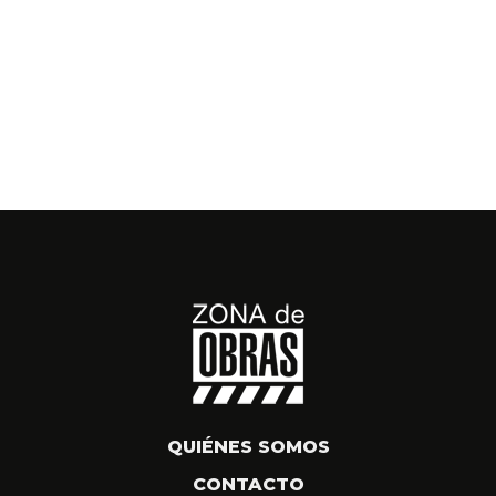
QUIÉNES SOMOS
CONTACTO