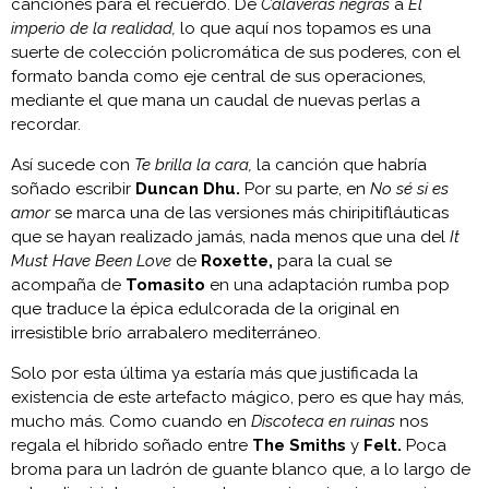
canciones para el recuerdo. De
Calaveras negras
a
El
imperio de la realidad,
lo que aquí nos topamos es una
suerte de colección policromática de sus poderes, con el
formato banda como eje central de sus operaciones,
mediante el que mana un caudal de nuevas perlas a
recordar.
Así sucede con
Te brilla la cara,
la canción que habría
soñado escribir
Duncan Dhu.
Por su parte, en
No sé si es
amor
se marca una de las versiones más chiripitifláuticas
que se hayan realizado jamás, nada menos que una del
It
Must Have Been Love
de
Roxette,
para la cual se
acompaña de
Tomasito
en una adaptación rumba pop
que traduce la épica edulcorada de la original en
irresistible brío arrabalero mediterráneo.
Solo por esta última ya estaría más que justificada la
existencia de este artefacto mágico, pero es que hay más,
mucho más. Como cuando en
Discoteca en ruinas
nos
regala el híbrido soñado entre
The Smiths
y
Felt.
Poca
broma para un ladrón de guante blanco que, a lo largo de