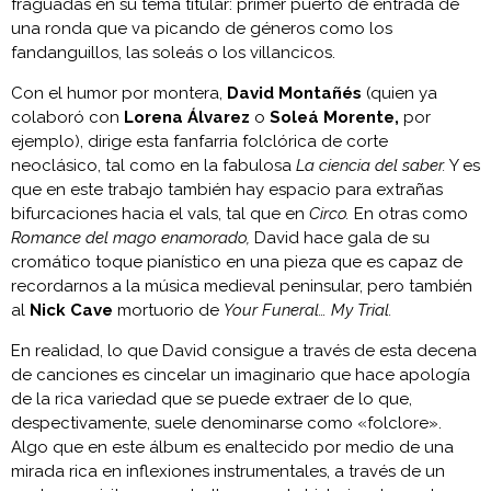
fraguadas en su tema titular: primer puerto de entrada de
una ronda que va picando de géneros como los
fandanguillos, las soleás o los villancicos.
Con el humor por montera,
David Montañés
(quien ya
colaboró con
Lorena Álvarez
o
Soleá Morente,
por
ejemplo), dirige esta fanfarria folclórica de corte
neoclásico, tal como en la fabulosa
La ciencia del saber.
Y es
que en este trabajo también hay espacio para extrañas
bifurcaciones hacia el vals, tal que en
Circo.
En otras como
Romance del mago enamorado,
David hace gala de su
cromático toque pianístico en una pieza que es capaz de
recordarnos a la música medieval peninsular, pero también
al
Nick Cave
mortuorio de
Your Funeral… My Trial.
En realidad, lo que David consigue a través de esta decena
de canciones es cincelar un imaginario que hace apología
de la rica variedad que se puede extraer de lo que,
despectivamente, suele denominarse como «folclore».
Algo que en este álbum es enaltecido por medio de una
mirada rica en inflexiones instrumentales, a través de un