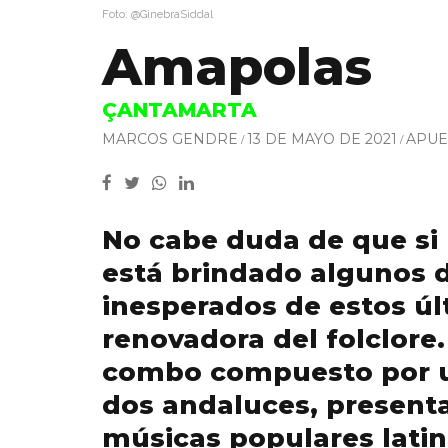
Foto: @GinebraSiddal
Amapolas
ÇANTAMARTA
MARCOS GENDRE
13 DE MAYO DE 2021
APUE
No cabe duda de que si 
está brindado algunos d
inesperados de estos úl
renovadora del folclore.
combo compuesto por 
dos andaluces, present
músicas populares lati