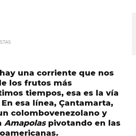
STAS
hay una corriente que nos
e los frutos más
timos tiempos, esa es la vía
 En esa línea, Çantamarta,
un colombovenezolano y
a
Amapolas
pivotando en las
noamericanas
.