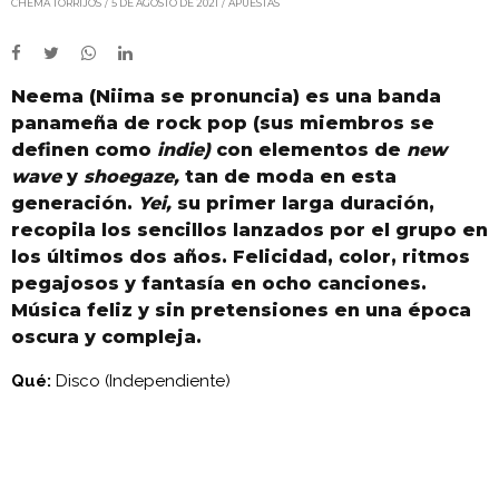
CHEMA TORRIJOS
5 DE AGOSTO DE 2021
APUESTAS
Neema (Niima se pronuncia) es una banda
panameña de rock pop (sus miembros se
definen como
indie)
con elementos de
new
wave
y
shoegaze,
tan de moda en esta
generación.
Yei,
su primer larga duración,
recopila los sencillos lanzados por el grupo en
los últimos dos años. Felicidad, color, ritmos
pegajosos y fantasía en ocho canciones.
Música feliz y sin pretensiones en una época
oscura y compleja.
Qué:
Disco (Independiente)