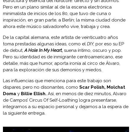
estructura y esencia del
hardcore:
directo y sin adornos.
Pero en un plano similar al de la escena electrónica
minimalista de inicios de los 80, que tuvo de cuna o
inspiración, en gran parte, a Berlín; la misma ciudad donde
ahora este músico salvadoreño vive, trabaja y crea.
De la capital alemana, este artista de veinticuatro años
toma prestadas algunas ideas, como el
DIY,
por eso su EP
de debut,
A Hole In My Heart,
suena íntimo, oscuro y pop.
Pero su identidad es de inmigrante centroamericano, ese
detalle, más que humor, aporta ironía al circo de Álvaro,
para la exploración de sus demonios y miedos.
Las influencias que menciona para este trabajo son
dispares, pero no disonantes, como
Scar Polish, Molchat
Doma
y
Billie Ellish.
Así, en menos de diez minutos, Alvaro
de Campos’ Circus Of Self-Loathing logra presentarse,
integrarnos a su espacio personal y dejarnos a la espera de
la siguiente entrega.