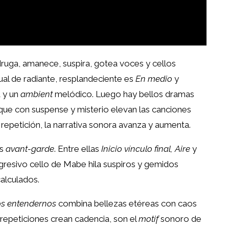
druga, amanece, suspira, gotea voces y cellos
gual de radiante, resplandeciente es
En medio
y
 y un
ambient
melódico. Luego hay bellos dramas
ue con suspense y misterio elevan las canciones
a repetición, la narrativa sonora avanza y aumenta.
ás
avant-garde
. Entre ellas
Inicio vínculo final, Aire
y
gresivo cello de Mabe hila suspiros y gemidos
alculados.
s entendernos
combina bellezas etéreas con caos
 repeticiones crean cadencia, son el
motif
sonoro de