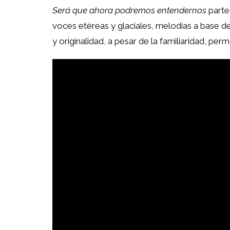
Será que ahora podremos entendernos
parte
voces etéreas y glaciales, melodías a base de 
y originalidad, a pesar de la familiaridad, per