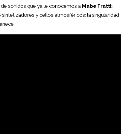
 de sonidos que ya le conocemos a
Mabe Fratti:
sintetizadores y cellos atmosféricos; la singularidad
manece.