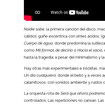
Nadie sabe,
la primera canción del disco, ma
cálidos; guiñe excéntrica con sintes ácidos. I
Cuerpo de agua,
donde predomina la sutileza
como
Mil formas de decirlo
o
Hacia el vacío,
q
hasta la tragedia; a pesar del minimalismo y l
Hay otras más experimentales e insólitas, m
Un día cualquiera,
donde el bello y a veces a
calamitosos, con sonidos ambiente y ruidos c
La orquesta rota de
Será que ahora podremo
controlados. Las repeticiones no cansan. Las