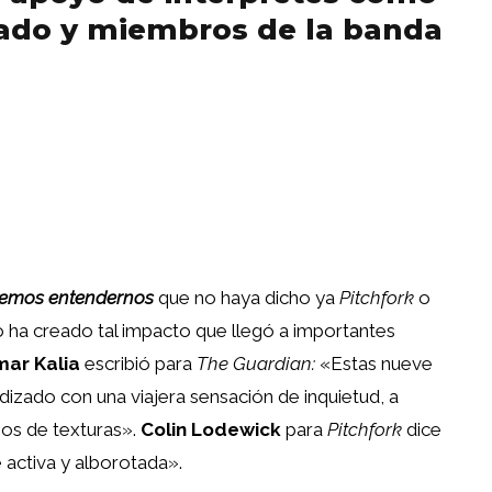
rado y miembros de la banda
remos entendernos
que no haya dicho ya
Pitchfork
o
o ha creado tal impacto que llegó a importantes
ar Kalia
escribió para
The Guardian:
«Estas nueve
ndizado con una viajera sensación de inquietud, a
nos de texturas».
Colin Lodewick
para
Pitchfork
dice
 activa y alborotada».