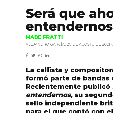
Será que ah
entendernos
MABE FRATTI
ALEJANDRO GARCÍA
20 DE AGOSTO DE 2021
La cellista y composito
formó parte de bandas
Recientemente publicó
entendernos,
su segundo 
sello independiente bri
para el que contó con e