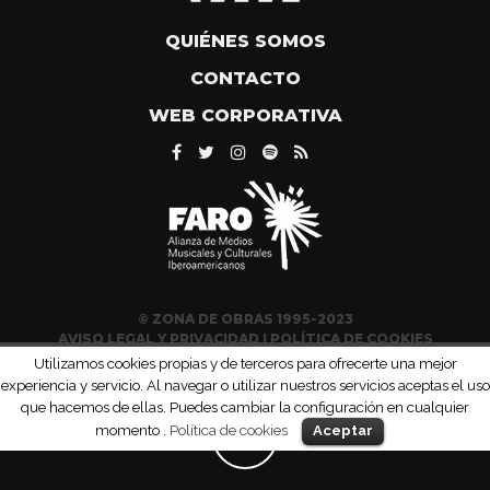
QUIÉNES SOMOS
CONTACTO
WEB CORPORATIVA
© ZONA DE OBRAS 1995-2023
AVISO LEGAL Y PRIVACIDAD
|
POLÍTICA DE COOKIES
Utilizamos cookies propias y de terceros para ofrecerte una mejor
experiencia y servicio. Al navegar o utilizar nuestros servicios aceptas el uso
que hacemos de ellas. Puedes cambiar la configuración en cualquier
momento .
Política de cookies
Aceptar