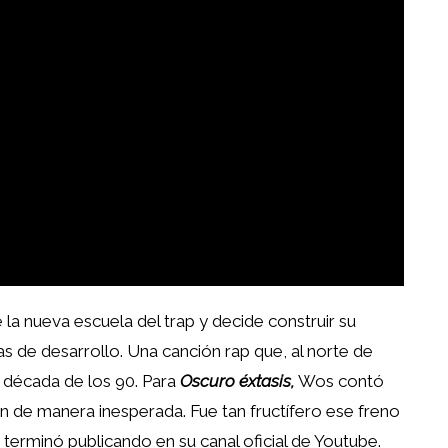
la nueva escuela del trap y decide construir su
 de desarrollo. Una canción rap que, al norte de
 década de los 90. Para
Oscuro éxtasis,
Wos contó
on de manera inesperada. Fue tan fructífero ese freno
terminó publicando en su canal oficial de Youtube.