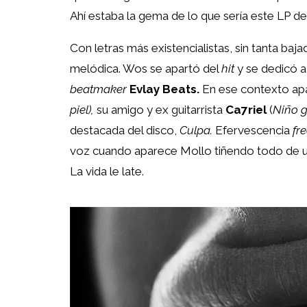
Ahí estaba la gema de lo que sería este LP d
Con letras más existencialistas, sin tanta baj
melódica. Wos se apartó del
hit
y se dedicó a
beatmaker
Evlay Beats.
En ese contexto apa
piel),
su amigo y ex guitarrista
Ca7riel
(
Niño g
destacada del disco,
Culpa.
Efervescencia
fre
voz cuando aparece Mollo tiñendo todo de un 
La vida le late.