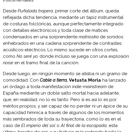
Desde
Puñalada trapera,
primer corte del álbum, queda
reflejada dicha tendencia, mediante un tapiz instrumental
de costuras folclóricas, aunque perfectamente integrado
con detalles electrónicos y toda clase de matices
condensados en una sorprendente
matrioska
de sonidos
enhebrados en una cadena sorprendente de contrastes
acústicos-eléctricos. Lo mismo sucede en otros cortes,
como
No seré yo,
donde incluso se juega con una explosión
noise
en el tramo final de la canción.
Desde luego, en ningún momento se atisba ni un gramo de
comodidad. Con
Cable a tierra,
Vetusta Morla
ha lanzado
un órdago a toda manifestación
indie-mainstream
de
España mediante un doble salto mortal hacia adelante,
que, en realidad, no lo es tanto. Pero si es así lo es por
méritos propios, y ser capaz de no perder ni un ápice de su
capacidad hímnica a través de algunos de los momentos
más sembrados de toda su trayectoria, como lo es en el
caso de
El imperio del sol
o
Al final de la escapada;
esta
última, broche de oro a su trabajo más redondo hasta la