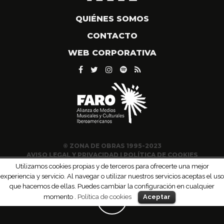
QUIÉNES SOMOS
CONTACTO
WEB CORPORATIVA
© ZONA DE OBRAS 1995-2023
AVISO LEGAL Y PRIVACIDAD
|
POLÍTICA DE COOKIES
Utilizamos cookies propias y de terceros para ofrecerte una mejor
experiencia y servicio. Al navegar o utilizar nuestros servicios aceptas el uso
que hacemos de ellas. Puedes cambiar la configuración en cualquier
momento .
Política de cookies
Aceptar