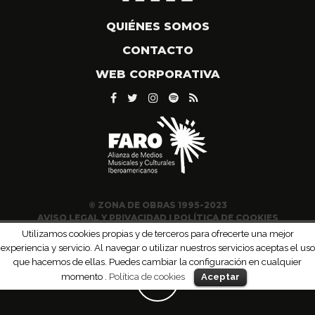
QUIÉNES SOMOS
CONTACTO
WEB CORPORATIVA
© ZONA DE OBRAS 1995-2023
AVISO LEGAL Y PRIVACIDAD
|
POLÍTICA DE COOKIES
Utilizamos cookies propias y de terceros para ofrecerte una mejor
experiencia y servicio. Al navegar o utilizar nuestros servicios aceptas el uso
que hacemos de ellas. Puedes cambiar la configuración en cualquier
momento .
Política de cookies
Aceptar