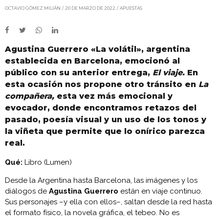
OCTAVIO GÓMEZ MILIÁN
20 DE MARZO DE 2022
APUESTAS
Agustina Guerrero «La volátil», argentina
establecida en Barcelona, emocionó al
público con su anterior entrega,
El viaje.
En
esta ocasión nos propone otro tránsito en
La
compañera,
esta vez más emocional y
evocador, donde encontramos retazos del
pasado, poesía visual y un uso de los tonos y
la viñeta que permite que lo onírico parezca
real.
Qué:
Libro (Lumen)
Desde la Argentina hasta Barcelona, las imágenes y los
diálogos de
Agustina Guerrero
están en viaje continuo.
Sus personajes –y ella con ellos–, saltan desde la red hasta
el formato físico, la novela gráfica, el tebeo. No es