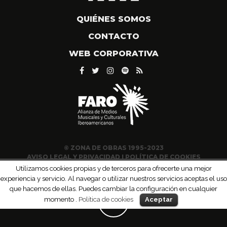
QUIÉNES SOMOS
CONTACTO
WEB CORPORATIVA
© ZONA DE OBRAS 1995-2023
AVISO LEGAL Y PRIVACIDAD
|
POLÍTICA DE COOKIES
Utilizamos cookies propias y de terceros para ofrecerte una mejor
experiencia y servicio. Al navegar o utilizar nuestros servicios aceptas el uso
que hacemos de ellas. Puedes cambiar la configuración en cualquier
momento .
Política de cookies
Aceptar