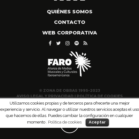
QUIÉNES SOMOS
CONTACTO
WEB CORPORATIVA
© ZONA DE OBRAS 1995-2023
AVISO LEGAL Y PRIVACIDAD
|
POLÍTICA DE COOKIES
Utilizamos cookies propias y de terceros para ofrecerte una mejor
experiencia y servicio. Al navegar o utilizar nuestros servicios aceptas el uso
que hacemos de ellas. Puedes cambiar la configuración en cualquier
momento .
Política de cookies
Aceptar