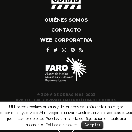
QUIÉNES SOMOS
CONTACTO
WEB CORPORATIVA
© ZONA DE OBRAS 1995-2023
AVISO LEGAL Y PRIVACIDAD
|
POLÍTICA DE COOKIES
Utilizamos cookies propias y de terceros para ofrecerte una mejor
experiencia y servicio. Al navegar o utilizar nuestros servicios aceptas el uso
que hacemos de ellas. Puedes cambiar la configuración en cualquier
momento .
Política de cookies
Aceptar