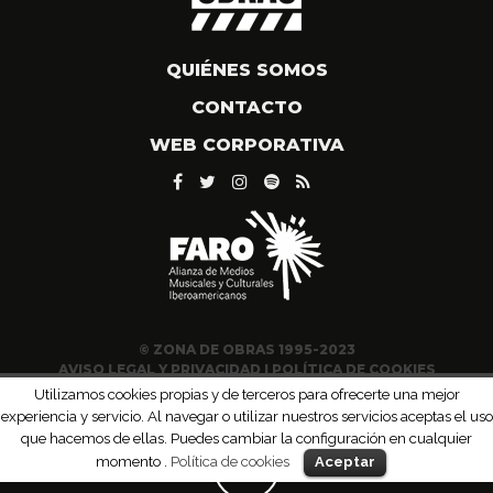
QUIÉNES SOMOS
CONTACTO
WEB CORPORATIVA
© ZONA DE OBRAS 1995-2023
AVISO LEGAL Y PRIVACIDAD
|
POLÍTICA DE COOKIES
Utilizamos cookies propias y de terceros para ofrecerte una mejor
experiencia y servicio. Al navegar o utilizar nuestros servicios aceptas el uso
que hacemos de ellas. Puedes cambiar la configuración en cualquier
momento .
Política de cookies
Aceptar