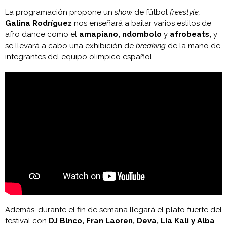
La programación propone un
show
de fútbol
freestyle;
Galina Rodríguez
nos enseñará a bailar varios estilos de
afro dance como el
amapiano, ndombolo
y
afrobeats,
y
se llevará a cabo una exhibición de
breaking
de la mano de
integrantes del equipo olímpico español.
Además, durante el fin de semana llegará el plato fuerte del
festival con
DJ Blnco, Fran Laoren, Deva, Lía Kali y Alba