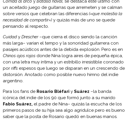
Corrida al arco
y
Batalla naval,
se destaca éste último con
un aceitado juego de guitarras que arremeten y se calman
sobre versos que celebran las diferencias
(«que molestia la
necesidad de compartir»)
y quizás más de uno se quede
pensando al respecto.
Cuidad
y
Drescher
–que cierra el disco siendo la canción
más larga– varían el tempo y la sonoridad guitarrera con
pasajes acústicos antes de la debida explosión. Pero es en
Chinos ojos rojos
donde Nina logra aires de pequeña épica,
con una letra muy íntima y un estribillo irresistible coronado
por
riffs
espesos que luego se disparan en un crescendo de
distorsión. Anotado como posible nuevo himno del indie
argentino.
Para los fans de
Rosario Bléfari
y
Suárez
–la banda
icónica del indie de los 90 que formó junto a su marido
Fabio Suárez,
el padre de Nina– quizás la escucha de los
primeros pasos de su hija sea algo agridulce pero es bueno
saber que la posta de Rosario quedó en buenas manos.