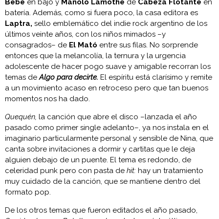
Bebé
en bajo y
Manolo Lamothe
de
Cabeza Flotante
en
batería. Además, como si fuera poco, la casa editora es
Laptra,
sello emblemático del indie rock argentino de los
últimos veinte años, con los niños mimados –y
consagrados– de
El Mató
entre sus filas. No sorprende
entonces que la melancolía, la ternura y la urgencia
adolescente de hacer pogo suave y amigable recorran los
temas de
Algo para decirte.
El espíritu está clarísimo y remite
a un movimiento acaso en retroceso pero que tan buenos
momentos nos ha dado.
Quequén,
la canción que abre el disco –lanzada el año
pasado como primer single adelanto–, ya nos instala en el
imaginario particularmente personal y sensible de Nina, que
canta sobre invitaciones a dormir y cartitas que le deja
alguien debajo de un puente. El tema es redondo, de
celeridad punk pero con pasta de
hit:
hay un tratamiento
muy cuidado de la canción, que se mantiene dentro del
formato pop.
De los otros temas que fueron editados el año pasado,