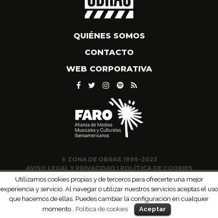
QUIÉNES SOMOS
CONTACTO
WEB CORPORATIVA
© ZONA DE OBRAS 1995-2023
AVISO LEGAL Y PRIVACIDAD
|
POLÍTICA DE COOKIES
Utilizamos cookies propias y de terceros para ofrecerte una mejor
experiencia y servicio. Al navegar o utilizar nuestros servicios aceptas el uso
que hacemos de ellas. Puedes cambiar la configuración en cualquier
momento .
Política de cookies
Aceptar