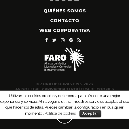
QUIÉNES SOMOS
CONTACTO
WEB CORPORATIVA
© ZONA DE OBRAS 1995-2023
AVISO LEGAL Y PRIVACIDAD
|
POLÍTICA DE COOKIES
Utilizamos cookies propias y de terceros para ofrecerte una mejor
experiencia y servicio. Al navegar o utilizar nuestros servicios aceptas el uso
que hacemos de ellas. Puedes cambiar la configuración en cualquier
momento .
Política de cookies
Aceptar