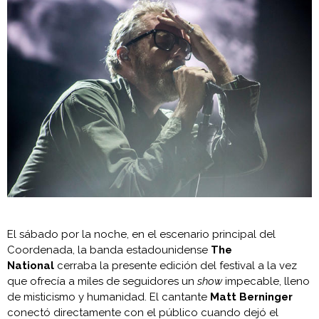
El sábado por la noche, en el escenario principal del
Coordenada, la banda estadounidense
The
National
cerraba la presente edición del festival a la vez
que ofrecía a miles de seguidores un
show
impecable, lleno
de misticismo y humanidad. El cantante
Matt Berninger
conectó directamente con el público cuando dejó el