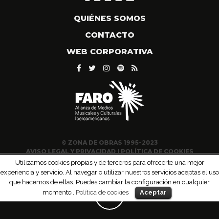
QUIÉNES SOMOS
CONTACTO
WEB CORPORATIVA
© ZONA DE OBRAS 1995-2023
AVISO LEGAL Y PRIVACIDAD
|
POLÍTICA DE COOKIES
Utilizamos cookies propias y de terceros para ofrecerte una mejor
experiencia y servicio. Al navegar o utilizar nuestros servicios aceptas el uso
que hacemos de ellas. Puedes cambiar la configuración en cualquier
momento .
Política de cookies
Aceptar