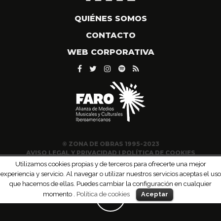
QUIÉNES SOMOS
CONTACTO
WEB CORPORATIVA
© ZONA DE OBRAS 1995-2023
AVISO LEGAL Y PRIVACIDAD
|
POLÍTICA DE COOKIES
Utilizamos cookies propias y de terceros para ofrecerte una mejor
experiencia y servicio. Al navegar o utilizar nuestros servicios aceptas el uso
que hacemos de ellas. Puedes cambiar la configuración en cualquier
momento .
Política de cookies
Aceptar