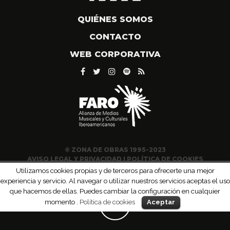
QUIÉNES SOMOS
CONTACTO
WEB CORPORATIVA
© ZONA DE OBRAS 1995-2023
AVISO LEGAL Y PRIVACIDAD
|
POLÍTICA DE COOKIES
Utilizamos cookies propias y de terceros para ofrecerte una mejor
experiencia y servicio. Al navegar o utilizar nuestros servicios aceptas el uso
que hacemos de ellas. Puedes cambiar la configuración en cualquier
momento .
Política de cookies
Aceptar