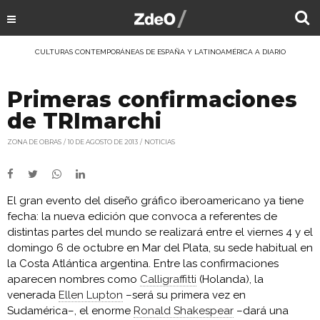
CULTURAS CONTEMPORÁNEAS DE ESPAÑA Y LATINOAMÉRICA A DIARIO
Primeras confirmaciones
de TRImarchi
ZONA DE OBRAS
10 DE AGOSTO DE 2013
NOTICIAS
El gran evento del diseño gráfico iberoamericano ya tiene
fecha: la nueva edición que convoca a referentes de
distintas partes del mundo se realizará entre el viernes 4 y el
domingo 6 de octubre en Mar del Plata, su sede habitual en
la Costa Atlántica argentina. Entre las confirmaciones
aparecen nombres como
Calligraffitti
(Holanda), la
venerada
Ellen Lupton
–será su primera vez en
Sudamérica–, el enorme
Ronald Shakespear
–dará una