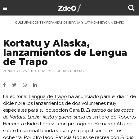
CULTURAS CONTEMPORÁNEAS DE ESPAÑA Y LATINOAMÉRICA A DIARIO
Kortatu y Alaska,
lanzamientos de Lengua
de Trapo
ZONA DE OBRAS
28 DE NOVIEMBRE DE 2013
NOTICIAS
La editorial
Lengua de Trapo
ha anunciado para el día 11 de
diciembre los lanzamientos de dos volúmenes muy
especiales para su colección Cara B.
El estado de las cosas
de Kortatu. Lucha, fiesta y guerra sucia
es un libro de Roberto
Herreros e Isidro López –con prólogo de Bernardo Atxaga–
sobre la seminal banda vasca y su papel social en los
ochenta. Por otro lado, Patricia Godes se recrea con
El año