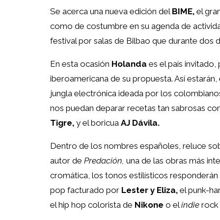
Se acerca una nueva edición del
BIME,
el gran
como de costumbre en su agenda de activida
festival por salas de Bilbao que durante dos
En esta ocasión
Holanda
es el país invitado
iberoamericana de su propuesta. Así estarán,
jungla electrónica ideada por los colombian
nos puedan deparar recetas tan sabrosas co
Tigre,
y el boricua
AJ Dávila.
Dentro de los nombres españoles, reluce so
autor de
Predación,
una de las obras más int
cromática, los tonos estilísticos responderán 
pop facturado por
Lester y Eliza,
el punk-ha
el hip hop colorista de
Nikone
o el
indie
rock