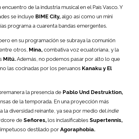
 encuentro de la industria musical en el País Vasco. Y
des se incluye
BIME City,
algo así como un mini
 días programa a cuarenta bandas emergentes.
, pero en su programación se subraya la comunión
 entre otros,
Mina,
combativa voz ecuatoriana, y la
os
Mitú.
Además, no podemos pasar por alto lo que
mo las cocinadas por los peruanos
Kanaku y El
bremanera la presencia de
Pablo Und Destruktion,
ensas de la temporada. En una proyección más
a la diversidad reinante, ya sea por medio del
indie
rdcore de
Señores,
los inclasificables
Supertennis,
 impetuoso destilado por
Agoraphobia.