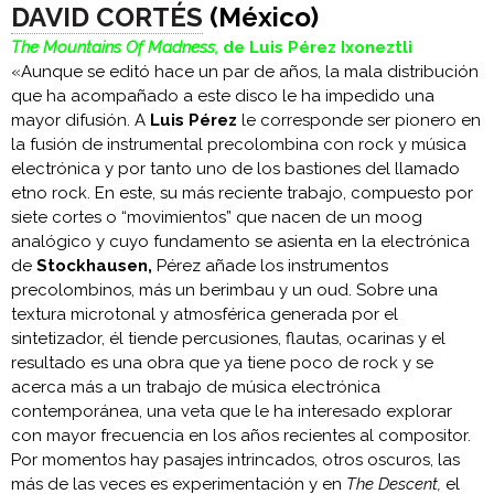
DAVID CORTÉS
(México)
The Mountains Of Madness,
de Luis Pérez Ixoneztli
«Aunque se editó hace un par de años, la mala distribución
que ha acompañado a este disco le ha impedido una
mayor difusión. A
Luis Pérez
le corresponde ser pionero en
la fusión de instrumental precolombina con rock y música
electrónica y por tanto uno de los bastiones del llamado
etno rock. En este, su más reciente trabajo, compuesto por
siete cortes o “movimientos” que nacen de un moog
analógico y cuyo fundamento se asienta en la electrónica
de
Stockhausen,
Pérez añade los instrumentos
precolombinos, más un berimbau y un oud. Sobre una
textura microtonal y atmosférica generada por el
sintetizador, él tiende percusiones, flautas, ocarinas y el
resultado es una obra que ya tiene poco de rock y se
acerca más a un trabajo de música electrónica
contemporánea, una veta que le ha interesado explorar
con mayor frecuencia en los años recientes al compositor.
Por momentos hay pasajes intrincados, otros oscuros, las
más de las veces es experimentación y en
The Descent,
el