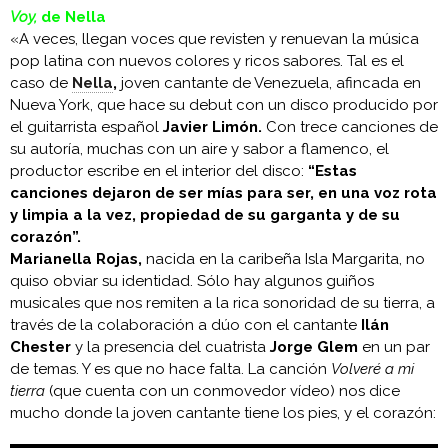
Voy,
de Nella
«A veces, llegan voces que revisten y renuevan la música
pop latina con nuevos colores y ricos sabores. Tal es el
caso de
Nella
,
joven cantante de Venezuela, afincada en
Nueva York, que hace su debut con un disco producido por
el guitarrista español
Javier Limón.
Con trece canciones de
su autoría, muchas con un aire y sabor a flamenco, el
productor escribe en el interior del disco:
“Estas
canciones dejaron de ser mías para ser, en una voz rota
y limpia a la vez, propiedad de su garganta y de su
corazón”.
Marianella Rojas,
nacida en la caribeña Isla Margarita, no
quiso obviar su identidad. Sólo hay algunos guiños
musicales que nos remiten a la rica sonoridad de su tierra, a
través de la colaboración a dúo con el cantante
Ilán
Chester
y la presencia del cuatrista
Jorge Glem
en un par
de temas. Y es que no hace falta. La canción
Volveré a mi
tierra
(que cuenta con un conmovedor vídeo) nos dice
mucho donde la joven cantante tiene los pies, y el corazón: