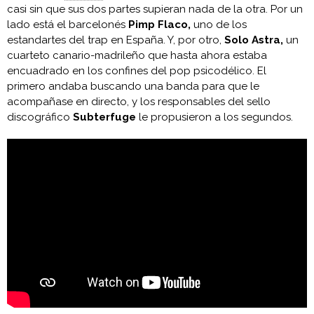
casi sin que sus dos partes supieran nada de la otra. Por un
lado está el barcelonés
Pimp Flaco,
uno de los
estandartes del trap en España. Y, por otro,
Solo Astra,
un
cuarteto canario-madrileño que hasta ahora estaba
encuadrado en los confines del pop psicodélico. El
primero andaba buscando una banda para que le
acompañase en directo, y los responsables del sello
discográfico
Subterfuge
le propusieron a los segundos.