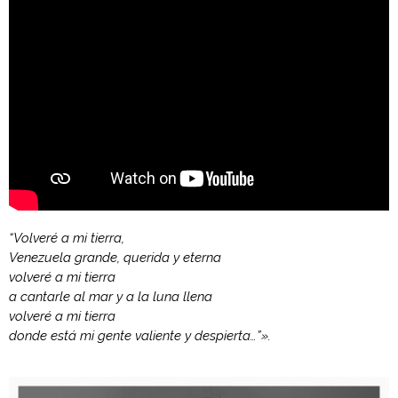
“Volveré a mi tierra,
Venezuela grande, querida y eterna
volveré a mi tierra
a cantarle al mar y a la luna llena
volveré a mi tierra
donde está mi gente valiente y despierta…”».