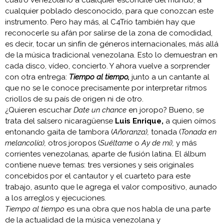
cualquier poblado desconocido, para que conozcan este
instrumento. Pero hay más, al C4Trío también hay que
reconocerle su afán por salirse de la zona de comodidad,
es decir, tocar un sinfín de géneros internacionales, más allá
de la música tradicional venezolana. Esto lo demuestran en
cada disco, vídeo, concierto. Y ahora vuelve a sorprender
con otra entrega:
Tiempo al tiempo,
junto a un cantante al
que no se le conoce precisamente por interpretar ritmos
criollos de su país de origen ni de otro.
¿Quieren escuchar
Date un chance
en joropo? Bueno, se
trata del salsero nicaragüense
Luis Enrique,
a quien oímos
entonando gaita de tambora (
Añoranza),
tonada (
Tonada en
melancolía),
otros joropos (
Suéltame
o
Ay de mí),
y más
corrientes venezolanas, aparte de fusión latina. El álbum
contiene nueve temas: tres versiones y seis originales
concebidos por el cantautor y el cuarteto para este
trabajo, asunto que le agrega el valor compositivo, aunado
a los arreglos y ejecuciones.
Tiempo al tiempo
es una obra que nos habla de una parte
de la actualidad de la música venezolana y