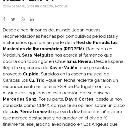
ZONA DE OBRAS
21 DE JULIO DE 2019
NOTICIAS
Desde cinco rincones del mundo llegan nuevas
recomendaciones hechas por compulsivos periodistas y
melómanos que forman parte de la
Red de Periodistas
Musicales de Iberoamérica (REDPEM).
Radicada en
Medellín,
Sara Melguizo
nos acerca al flamenco que
cocina con todo rigor en Chile
Isma Rivera.
Desde España
llega la sugerencia de
Xavier Valiño,
que presenta al
proyecto
Cupido.
Surgidos en la escena musical de
Caracas, los
C4 Trío
–que en fecha reciente ganaron un
reconocimiento en la feria EXIB de Portugal– son los
músicos distinguidos en esta ocasión por su paisana
Mercedes Sanz.
Por su parte,
David Cortés,
desde la hoy
conocida como CDMX, comparte su opinión sobre un disco
de
Luis Pérez Ixoneztli
que vio la luz hace dos años pero
que merece destacarse y no quedar en el olvido. Y,
finalmente, ese jarocho avecindado en Los Ángeles que