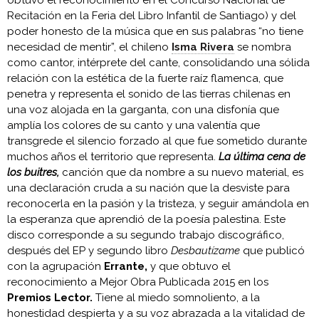
obtuvo el reconocimiento en el Concurso Nacional de
Recitación en la Feria del Libro Infantil de Santiago) y del
poder honesto de la música que en sus palabras “no tiene
necesidad de mentir”, el chileno
Isma Rivera
se nombra
como cantor, intérprete del cante, consolidando una sólida
relación con la estética de la fuerte raíz flamenca, que
penetra y representa el sonido de las tierras chilenas en
una voz alojada en la garganta, con una disfonía que
amplía los colores de su canto y una valentía que
transgrede el silencio forzado al que fue sometido durante
muchos años el territorio que representa.
La última cena de
los buitres,
canción que da nombre a su nuevo material, es
una declaración cruda a su nación que la desviste para
reconocerla en la pasión y la tristeza, y seguir amándola en
la esperanza que aprendió de la poesía palestina. Este
disco corresponde a su segundo trabajo discográfico,
después del EP y segundo libro
Desbautízame
que publicó
con la agrupación
Errante,
y que obtuvo el
reconocimiento a Mejor Obra Publicada 2015 en los
Premios Lector.
Tiene al miedo somnoliento, a la
honestidad despierta y a su voz abrazada a la vitalidad de