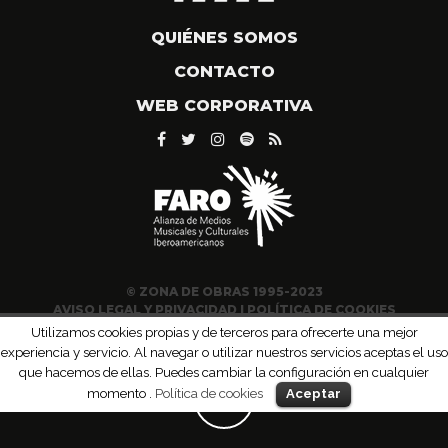
QUIÉNES SOMOS
CONTACTO
WEB CORPORATIVA
© ZONA DE OBRAS 1995-2023
AVISO LEGAL Y PRIVACIDAD
|
POLÍTICA DE COOKIES
Utilizamos cookies propias y de terceros para ofrecerte una mejor
experiencia y servicio. Al navegar o utilizar nuestros servicios aceptas el uso
que hacemos de ellas. Puedes cambiar la configuración en cualquier
momento .
Política de cookies
Aceptar