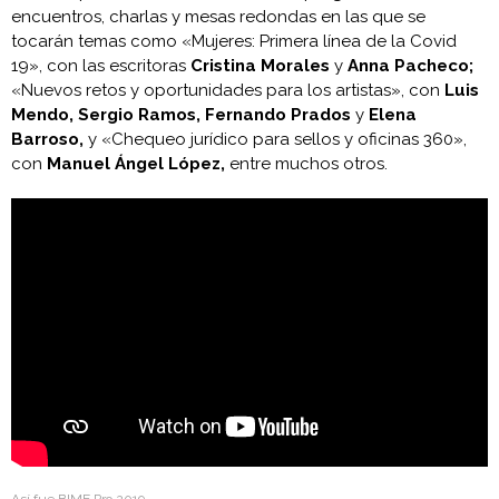
encuentros, charlas y mesas redondas en las que se
tocarán temas como «Mujeres: Primera línea de la Covid
19», con las escritoras
Cristina Morales
y
Anna Pacheco;
«Nuevos retos y oportunidades para los artistas», con
Luis
Mendo, Sergio Ramos, Fernando Prados
y
Elena
Barroso,
y «Chequeo jurídico para sellos y oficinas 360»,
con
Manuel Ángel López,
entre muchos otros.