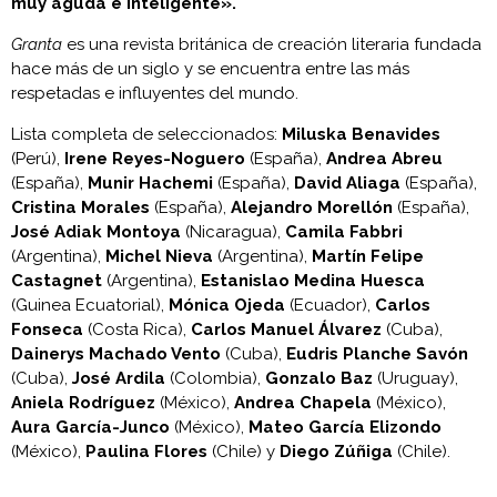
muy aguda e inteligente».
Granta
es una revista británica de creación literaria fundada
hace más de un siglo y se encuentra entre las más
respetadas e influyentes del mundo.
Lista completa de seleccionados:
Miluska Benavides
(Perú),
Irene Reyes-Noguero
(España),
Andrea Abreu
(España),
Munir Hachemi
(España),
David Aliaga
(España),
Cristina Morales
(España),
Alejandro Morellón
(España),
José Adiak Montoya
(Nicaragua),
Camila Fabbri
(Argentina),
Michel Nieva
(Argentina),
Martín Felipe
Castagnet
(Argentina),
Estanislao Medina Huesca
(Guinea Ecuatorial),
Mónica Ojeda
(Ecuador),
Carlos
Fonseca
(Costa Rica),
Carlos Manuel Álvarez
(Cuba),
Dainerys Machado Vento
(Cuba),
Eudris Planche Savón
(Cuba),
José Ardila
(Colombia),
Gonzalo Baz
(Uruguay),
Aniela Rodríguez
(México),
Andrea Chapela
(México),
Aura García-Junco
(México),
Mateo García Elizondo
(México),
Paulina Flores
(Chile) y
Diego Zúñiga
(Chile).