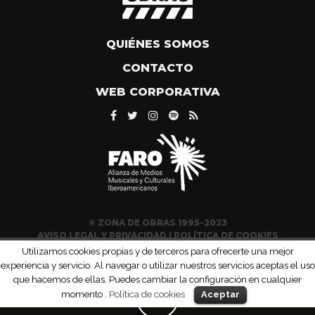
QUIÉNES SOMOS
CONTACTO
WEB CORPORATIVA
© ZONA DE OBRAS 1995-2023
AVISO LEGAL Y PRIVACIDAD
|
POLÍTICA DE COOKIES
Utilizamos cookies propias y de terceros para ofrecerte una mejor
experiencia y servicio. Al navegar o utilizar nuestros servicios aceptas el uso
que hacemos de ellas. Puedes cambiar la configuración en cualquier
momento .
Política de cookies
Aceptar