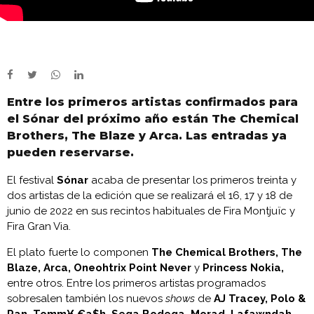
Entre los primeros artistas confirmados para
el Sónar del próximo año están The Chemical
Brothers, The Blaze y Arca. Las entradas ya
pueden reservarse.
El festival
Sónar
acaba de presentar los primeros treinta y
dos artistas de la edición que se realizará el 16, 17 y 18 de
junio de 2022 en sus recintos habituales de Fira Montjuïc y
Fira Gran Via.
El plato fuerte lo componen
The Chemical Brothers, The
Blaze, Arca, Oneohtrix Point Never
y
Princess Nokia,
entre otros. Entre los primeros artistas programados
sobresalen también los nuevos
shows
de
AJ Tracey, Polo &
Pan, Tomm¥ €a$h, Sega Bodega, Morad, Lafawndah,