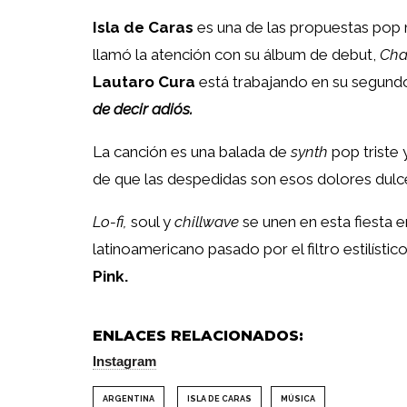
Isla de Caras
es una de las propuestas pop 
llamó la atención con su álbum de debut,
Ch
Lautaro Cura
está trabajando en su segundo
de decir adiós.
La canción es una balada de
synth
pop triste 
de que las despedidas son esos dolores dulc
Lo-fi,
soul y
chillwave
se unen en esta fiesta e
latinoamericano pasado por el filtro estilístico
Pink.
ENLACES RELACIONADOS:
Instagram
ARGENTINA
ISLA DE CARAS
MÚSICA