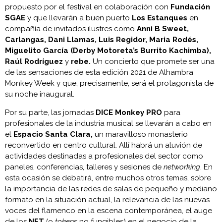
propuesto por el festival en colaboración con
Fundación
SGAE
y que llevarán a buen puerto
Los Estanques
en
compañía de invitados ilustres como
Anni B Sweet,
Carlangas, Dani Llamas, Luis Regidor, Maria Rodés,
Miguelito García (Derby Motoreta’s Burrito Kachimba),
Raúl Rodríguez
y
rebe.
Un concierto que promete ser una
de las sensaciones de esta edición 2021 de Alhambra
Monkey Week y que, precisamente, será el protagonista de
su noche inaugural.
Por su parte, las jornadas
DICE Monkey PRO
para
profesionales de la industria musical se llevarán a cabo en
el
Espacio Santa Clara,
un maravilloso monasterio
reconvertido en centro cultural. Allí habrá un aluvión de
actividades destinadas a profesionales del sector como
paneles, conferencias, talleres y sesiones de
networking
. En
esta ocasión se debatirá, entre muchos otros temas, sobre
la importancia de las redes de salas de pequeño y mediano
formato en la situación actual, la relevancia de las nuevas
voces del flamenco en la escena contemporánea, el auge
de los
NFT
(o
tokens
no fungibles) en el negocio de la