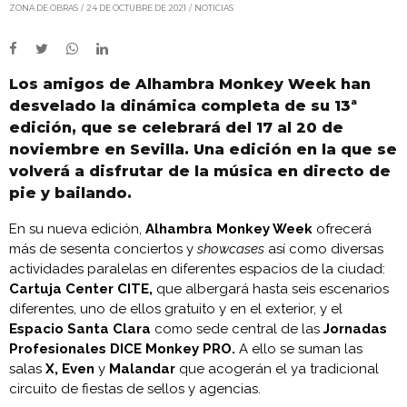
ZONA DE OBRAS
24 DE OCTUBRE DE 2021
NOTICIAS
Los amigos de Alhambra Monkey Week han
desvelado la dinámica completa de su 13ª
edición, que se celebrará del 17 al 20 de
noviembre en Sevilla. Una edición en la que se
volverá a disfrutar de la música en directo de
pie y bailando.
En su nueva edición,
Alhambra Monkey Week
ofrecerá
más de sesenta conciertos y
showcases
así como diversas
actividades paralelas en diferentes espacios de la ciudad:
Cartuja Center CITE,
que albergará hasta seis escenarios
diferentes, uno de ellos gratuito y en el exterior, y el
Espacio Santa Clara
como sede central de las
Jornadas
Profesionales DICE Monkey PRO.
A ello se suman las
salas
X,
Even
y
Malandar
que acogerán el ya tradicional
circuito de fiestas de sellos y agencias.