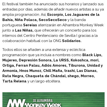
El festival también ha anunciado sus horarios y lanzado sus
entradas por días, además de añadir nuevos artistas a su ya
amplia programación. Así,
Escorpio, Los Jaguares de la
Bahía, Niña Polaca, SecoSecoSeco
y la banda
portuguesa
Sereias
aterrizarán en Alhambra Monkey Week
junto a
Las Niñas,
que ofrecerán un concierto para los
internos del Centro Penitenciario de Sevilla I gracias a la
colaboración habitual con la ONG
Solidarios.
Todos ellos se añaden a una extensa y ecléctica
programación que ya incluía a nombres como
Black Lips,
Mujeres, Depresión Sonora, La URSS, Kokoshca, mori,
Ortiga, Ferran Palau, Adiós Amores, Tiburona, Unidad y
Armonía, Hnos Munoz, Chill Mafia, trashi, Las Dianas,
Rata Negra, Chaqueta de Chándal, shego, Morreo,
Tarta Relena
y un largo etcétera.