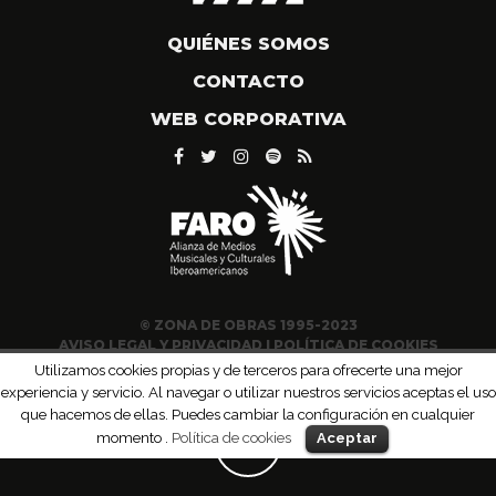
QUIÉNES SOMOS
CONTACTO
WEB CORPORATIVA
© ZONA DE OBRAS 1995-2023
AVISO LEGAL Y PRIVACIDAD
|
POLÍTICA DE COOKIES
Utilizamos cookies propias y de terceros para ofrecerte una mejor
experiencia y servicio. Al navegar o utilizar nuestros servicios aceptas el uso
que hacemos de ellas. Puedes cambiar la configuración en cualquier
momento .
Política de cookies
Aceptar