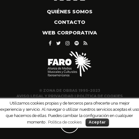
QUIÉNES SOMOS
CONTACTO
WEB CORPORATIVA
© ZONA DE OBRAS 1995-2023
AVISO LEGAL Y PRIVACIDAD
|
POLÍTICA DE COOKIES
Utilizamos cookies propias y de terceros para ofrecerte una mejor
experiencia y servicio. Al navegar o utilizar nuestros servicios aceptas el uso
que hacemos de ellas. Puedes cambiar la configuración en cualquier
momento .
Política de cookies
Aceptar