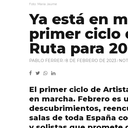
Foto: María Jaume
Ya está en m
primer ciclo 
Ruta para 2
PABLO FERRER
8 DE FEBRERO DE 2023
NOT
El primer ciclo de Artis
en marcha. Febrero es 
descubrimientos, reencu
salas de toda España c
y solistas que promete 