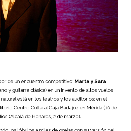
por de un encuentro competitivo;
Marta y Sara
o y guitarra clásica) en un invento de altos vuelos
atural está en los teatros y los auditorios; en el
ditorio Centro Cultural Caja Badajoz en Mérida (10 de
ilios (Alcalá de Henares, 2 de marzo).
do los lóbulos a miles de orejas con su versión del