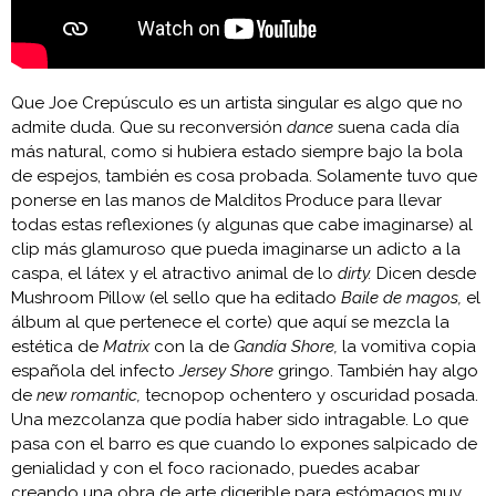
Que Joe Crepúsculo es un artista singular es algo que no
admite duda. Que su reconversión
dance
suena cada día
más natural, como si hubiera estado siempre bajo la bola
de espejos, también es cosa probada. Solamente tuvo que
ponerse en las manos de Malditos Produce para llevar
todas estas reflexiones (y algunas que cabe imaginarse) al
clip más glamuroso que pueda imaginarse un adicto a la
caspa, el látex y el atractivo animal de lo
dirty.
Dicen desde
Mushroom Pillow (el sello que ha editado
Baile de magos,
el
álbum al que pertenece el corte) que aquí se mezcla la
estética de
Matrix
con la de
Gandía Shore,
la vomitiva copia
española del infecto
Jersey Shore
gringo. También hay algo
de
new romantic,
tecnopop ochentero y oscuridad posada.
Una mezcolanza que podía haber sido intragable. Lo que
pasa con el barro es que cuando lo expones salpicado de
genialidad y con el foco racionado, puedes acabar
creando una obra de arte digerible para estómagos muy