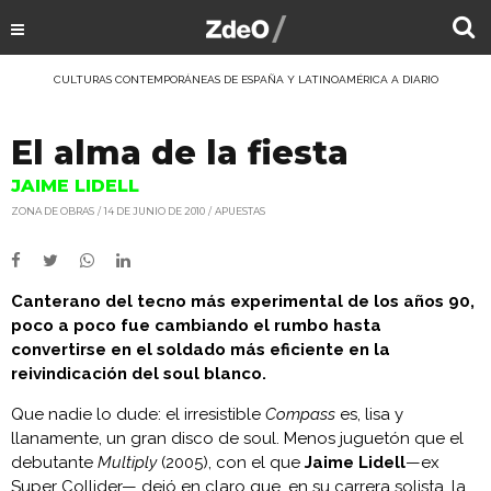
CULTURAS CONTEMPORÁNEAS DE ESPAÑA Y LATINOAMÉRICA A DIARIO
El alma de la fiesta
JAIME LIDELL
ZONA DE OBRAS
14 DE JUNIO DE 2010
APUESTAS
Canterano del tecno más experimental de los años 90,
poco a poco fue cambiando el rumbo hasta
convertirse en el soldado más eficiente en la
reivindicación del soul blanco.
Que nadie lo dude: el irresistible
Compass
es, lisa y
llanamente, un gran disco de soul. Menos juguetón que el
debutante
Multiply
(2005), con el que
Jaime Lidell
—ex
Super Collider— dejó en claro que, en su carrera solista, la