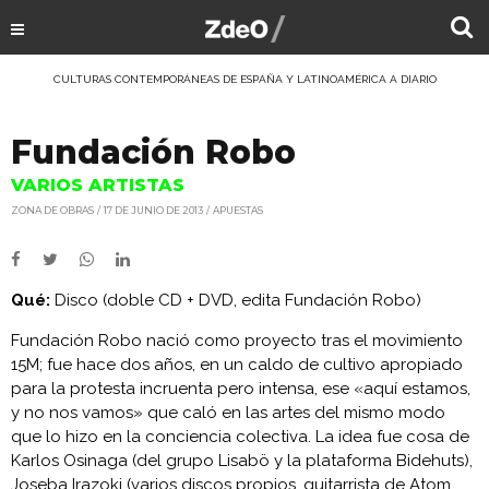
CULTURAS CONTEMPORÁNEAS DE ESPAÑA Y LATINOAMÉRICA A DIARIO
Fundación Robo
VARIOS ARTISTAS
ZONA DE OBRAS
17 DE JUNIO DE 2013
APUESTAS
Qué:
Disco (doble CD + DVD, edita Fundación Robo)
Fundación Robo nació como proyecto tras el movimiento
15M; fue hace dos años, en un caldo de cultivo apropiado
para la protesta incruenta pero intensa, ese «aquí estamos,
y no nos vamos» que caló en las artes del mismo modo
que lo hizo en la conciencia colectiva. La idea fue cosa de
Karlos Osinaga (del grupo Lisabö y la plataforma Bidehuts),
Joseba Irazoki (varios discos propios, guitarrista de Atom