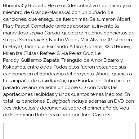
Rhumba) y Roberto Herreros (del colectivo Ladinamo y ex
miembro de Grande-Marlaska) con un puñado de
canciones, que enseguida fueron más. Se sumaron Albert
Pla y Pascal Comelade (ambos aportan al invento la
maravillosa
Teófilo Garrido,
que cerró muchos conciertos de
su gira
Somiatruites
), Nacho Vegas, Mar Álvarez (Pauline en
la Playa), Tarántula, Fernando Alfaro, Cohete, Wild Honey,
Miren Iza (Tulsa), Refree, Sílvia Pérez Cruz, Le
Parody, Guillermo Zapata, Triángulo de Amor Bizarro y
Kokoshca, entre otros. Todos ellos fueron volcando sus
canciones en el Bandcamp del proyecto. Ahora, gracias a
la campaña de
crowdfunding
que Fundación Robo hizo el
pasado verano, se edita un doble CD con todas las
aportaciones recibidas y unos cuantos temas inéditos. En
total, 32 canciones. El
digipack
incluye además un DVD con
tres videoclips y documental sobre el primer año de vida
de Fundación Robo, realizado por Jordi Castells.