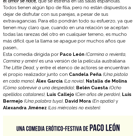
el amor se hace
,
que se estrena en las salas españolas.
Todos tienen algún tipo de filia, pero no están dispuestos a
dejar de disfrutar con sus parejas, a pesar de sus
extravagancias. Para ello pondrán todo su esfuerzo, ya que
tienen muy claro que, cuando en una relación se aceptan
todas las rarezas del otro en cualquier terreno, es mucho
más difícil que la llama se apague por muchos años que
pasen…
Esta comedia dirigida por
Paco León
(Carmina o revienta,
Carmina y amén)
es una versión de la película australiana
The Little Dead,
y entre el elenco de actores se encuentran
el propio realizador junto con
Candela Peña
(Una pistola
en cada mano),
Álex García
(La novia),
Natalia de Molina
(Cómo sobrevivir a una despedida),
Belén Cuesta
(Ocho
apellidos catalanes),
Luis Callejo
(
Cien años de perdón),
Luis
Bermejo
(Una palabra tuya),
David Mora
(En apatía)
y
Alexandra Jiménez
(Los miércoles no existen).