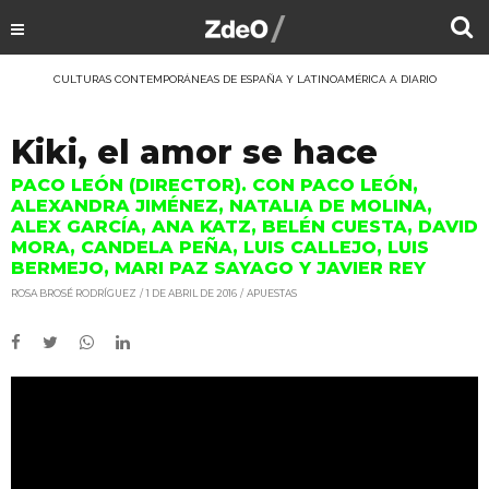
CULTURAS CONTEMPORÁNEAS DE ESPAÑA Y LATINOAMÉRICA A DIARIO
Kiki, el amor se hace
PACO LEÓN (DIRECTOR). CON PACO LEÓN,
ALEXANDRA JIMÉNEZ, NATALIA DE MOLINA,
ALEX GARCÍA, ANA KATZ, BELÉN CUESTA, DAVID
MORA, CANDELA PEÑA, LUIS CALLEJO, LUIS
BERMEJO, MARI PAZ SAYAGO Y JAVIER REY
ROSA BROSÉ RODRÍGUEZ
1 DE ABRIL DE 2016
APUESTAS