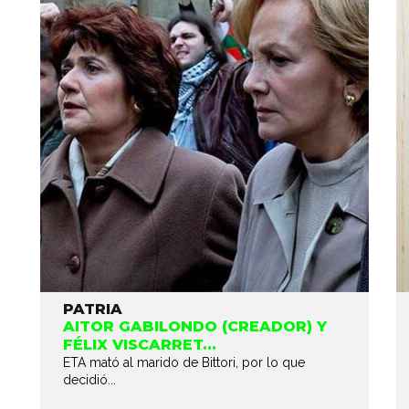
PATRIA
AITOR GABILONDO (CREADOR) Y
FÉLIX VISCARRET...
ETA mató al marido de Bittori, por lo que
decidió...