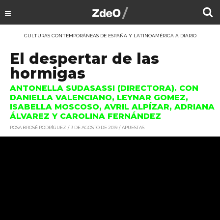
CULTURAS CONTEMPORÁNEAS DE ESPAÑA Y LATINOAMÉRICA A DIARIO
El despertar de las
hormigas
ANTONELLA SUDASASSI (DIRECTORA). CON
DANIELLA VALENCIANO, LEYNAR GOMEZ,
ISABELLA MOSCOSO, AVRIL ALPÍZAR, ADRIANA
ÁLVAREZ Y CAROLINA FERNÁNDEZ
ROSA BROSÉ RODRÍGUEZ
3 DE AGOSTO DE 2019
APUESTAS